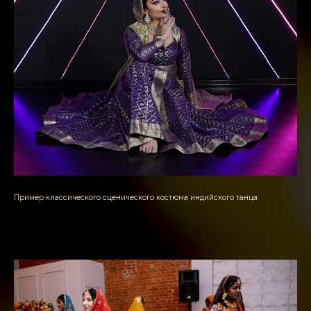
Пример классического сценического костюма индийского танца