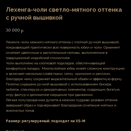
Лехенга-чоли светло-мятного оттенка
с ручной вышивкой
30 000
р.
Лехенга-чоли нежного мятного оттенка с плотной ручной вышивкой,
покрывающей практически всю поверхность юбки и чоли. Орнамент
сочетает цветочные и растительные мотивы, выполненные в
традиционной индийской стилистике.
Чоли выполнено на хлопковой подкладке, обеспечивающей
комфортную посадку. Многослойная юбка имеет сложную конструкцию
и включает несколько слоёв ткани, сетку, кринолин и регилин,
благодаря чему сохраняет выразительный объём и эффектную форму.
Полотно украшено ручной вышивкой с использованием бисера,
пайеток, стекляруса и декоративных элементов, создающих богатую
игру фактур и деликатное мерцание при движении.
Лёгкая полупрозрачная дупатта в нежном пудрово-розовом оттенке
завершает образ и подчёркивает благородное сочетание мятных и
золотистых тонов.
Размер: регулируемый, подходит на XS-M